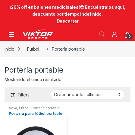
​¡20% off en balones medicinales!😎​ Encuéntralos aquí,
descuento por tiempo indefinido.
Descartar
Skip to navigation
Skip to content
0
Inicio
Fútbol
Portería portable
Portería portable
Mostrando el único resultado
Filters
Aviva
,
Fútbol
,
Portería portable
Portería para fútbol portable