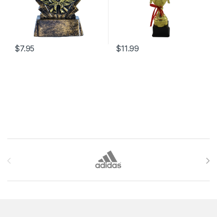
$
7.95
$
11.99
Brands Carousel