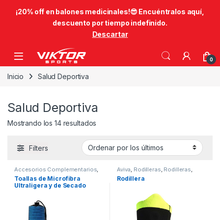
​¡20% off en balones medicinales!😎​ Encuéntralos aquí,
descuento por tiempo indefinido.
Descartar
Skip to navigation
Skip to content
0
Inicio
Salud Deportiva
Salud Deportiva
Ordenado por los últimos
Mostrando los 14 resultados
Filters
Accesorios Complementarios
,
Aviva
,
Rodilleras
,
Rodilleras
,
Fitness
,
Salud Deportiva
Salud Deportiva
Toallas de Microfibra
Rodillera
Ultraligera y de Secado
Rápido