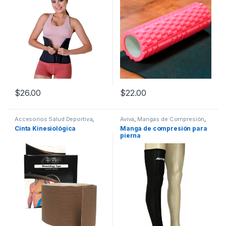
$
26.00
$
22.00
Este producto tiene múltiples variantes. Las opciones se pueden
Este producto tiene múltiples v
Accesorios Salud Deportiva
,
Aviva
,
Mangas de Compresión
,
Aviva
,
Salud Deportiva
Salud Deportiva
Cinta Kinesiológica
Manga de compresión para
pierna