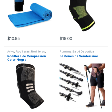
$
10.95
$
19.00
Este producto tiene múltiples variantes. Las opciones se pueden
Este producto tiene múltiples v
Aviva
,
Rodilleras
,
Rodilleras
,
Running
,
Salud Deportiva
Salud Deportiva
Rodillera de Compresión
Bastones de Senderismo
Color Negra