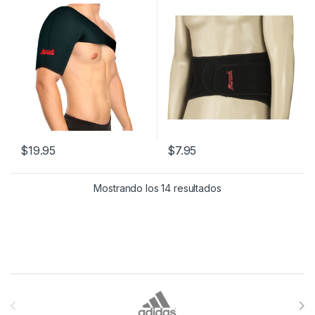
$
19.95
$
7.95
Ordenado por los úl
Mostrando los 14 resultados
Brands Carousel