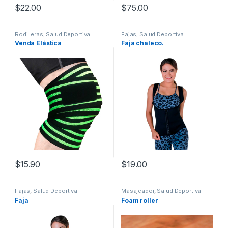
$
22.00
$
75.00
Este producto tiene múltiples variantes. Las opciones se pueden
Rodilleras
,
Salud Deportiva
Fajas
,
Salud Deportiva
Venda Elástica
Faja chaleco.
$
15.90
$
19.00
Este producto tiene múltiples variantes. Las opciones se pueden
Este producto tiene múltiples v
Fajas
,
Salud Deportiva
Masajeador
,
Salud Deportiva
Faja
Foam roller