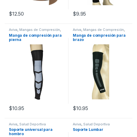
$
12.50
$
9.95
Este producto tiene múltiples variantes. Las opciones se pueden
Este producto tiene múltiples v
Aviva
,
Mangas de Compresión
,
Aviva
,
Mangas de Compresión
,
Salud Deportiva
Salud Deportiva
Manga de compresión para
Manga de compresión para
pierna
brazo
$
10.95
$
10.95
Este producto tiene múltiples variantes. Las opciones se pueden
Este producto tiene múltiples v
Aviva
,
Salud Deportiva
Aviva
,
Salud Deportiva
Soporte universal para
Soporte Lumbar
hombro