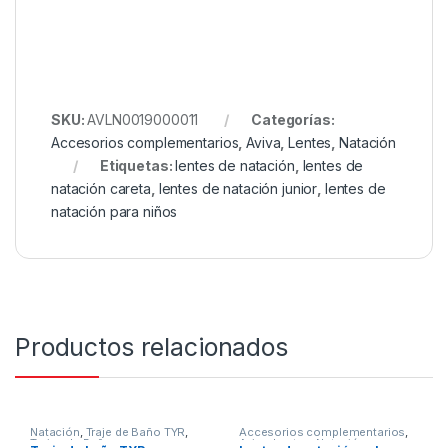
SKU:
AVLN0019000011
Categorías:
Accesorios complementarios
,
Aviva
,
Lentes
,
Natación
Etiquetas:
lentes de natación
,
lentes de
natación careta
,
lentes de natación junior
,
lentes de
natación para niños
Productos relacionados
Natación
,
Traje de Baño TYR
,
Accesorios complementarios
,
Trajes de Baño
Aviva
,
Lentes
,
Natación