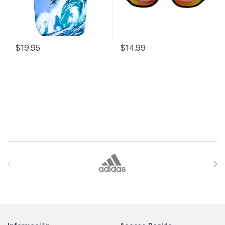
$
19.95
$
14.99
Brands Carousel