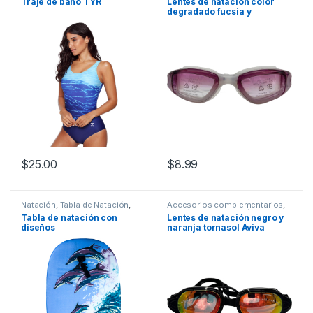
Traje de baño TYR
Lentes de natación color
degradado fucsia y
transparente
$
25.00
$
8.99
Este producto tiene múltiples variantes. Las opciones se pueden
Natación
,
Tabla de Natación
,
Accesorios complementarios
,
Tablas
Aviva
,
Lentes
,
Natación
Tabla de natación con
Lentes de natación negro y
diseños
naranja tornasol Aviva