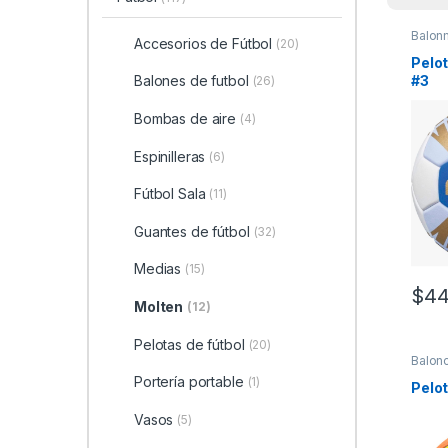
Balon
Accesorios de Fútbol
(20)
Pelo
#3
Balones de futbol
(26)
Bombas de aire
(4)
Espinilleras
(6)
Fútbol Sala
(11)
Guantes de fútbol
(32)
Medias
(15)
$
44
Molten
(12)
Pelotas de fútbol
(20)
Balon
balon
Portería portable
(1)
Pelo
Vasos
(5)