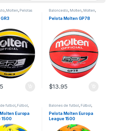
sto
,
Molten
,
Pelotas
Baloncesto
,
Molten
,
Molten
,
sto
Pelotas baloncesto
 GR3
Pelota Molten GP78
95
$
13.95
sde $22.00 hasta $25.99
 Las opciones se pueden elegir en la página de producto
de futbol
,
Fútbol
,
Balones de futbol
,
Fútbol
,
ala
,
Molten
,
Número
Molten
,
Número 3
,
Pelotas
s de fútbol
de fútbol
 Molten Europa
Pelota Molten Europa
 1500
League 1500