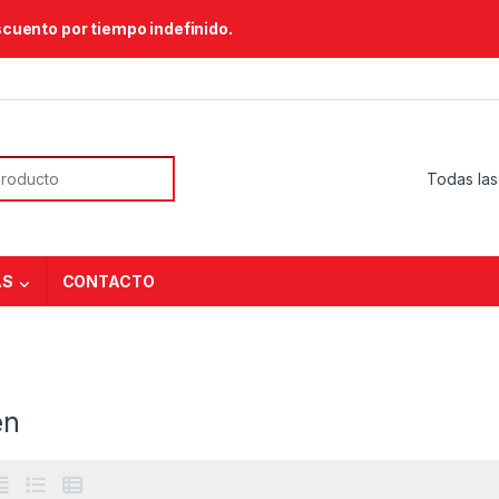
scuento por tiempo indefinido.
or:
AS
CONTACTO
en