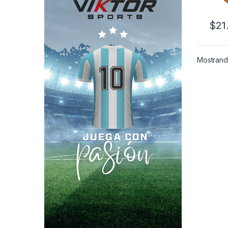
$
21
Mostrando