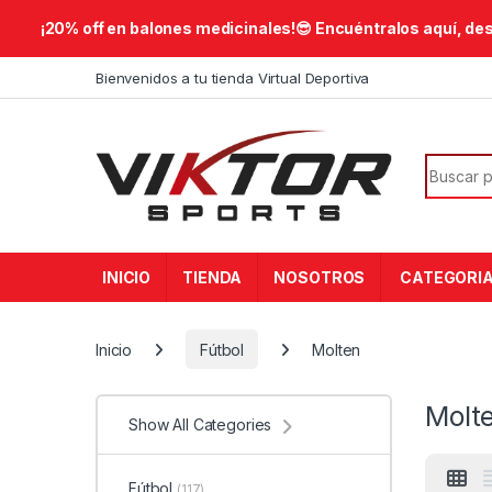
​¡20% off en balones medicinales!😎​ Encuéntralos aquí, de
Skip to navigation
Skip to content
Bienvenidos a tu tienda Virtual Deportiva
Search f
INICIO
TIENDA
NOSOTROS
CATEGORI
Inicio
Fútbol
Molten
Molt
Show All Categories
Fútbol
(117)