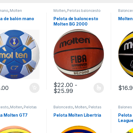
mano
,
Molten
Molten
,
Pelotas baloncesto
Balonce
balonce
ta de balón mano
Pelota de baloncesto
Molten
Molten BG 2000
$
22.00
-
.00
$
16.
Rango de precios: de
$
25.99
Este producto tiene múltiples variantes.
cesto
,
Molten
,
Pelotas
Baloncesto
,
Molten
,
Pelotas
Balones 
cesto
baloncesto
Fútbol S
3
,
Pelota
ta Molten GT7
Pelota Molten Libertria
Pelota
League