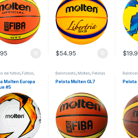
.95
$
54.95
$
19.
s de futbol
,
Fútbol
,
Baloncesto
,
Molten
,
Pelotas
Balonce
n
,
Número 5
,
Pelotas
baloncesto
balonce
bol
ta Molten Europa
Pelota Molten GL7
Pelota
ue #5