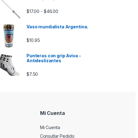
Rango de precios: desde $17.00 hasta 
$
17.00
$
46.00
-
Vaso mundialista Argentina.
$
10.95
Punteras con grip Aviva -
Antideslizantes
$
7.50
Mi Cuenta
Mi Cuenta
Consutlar Pedido