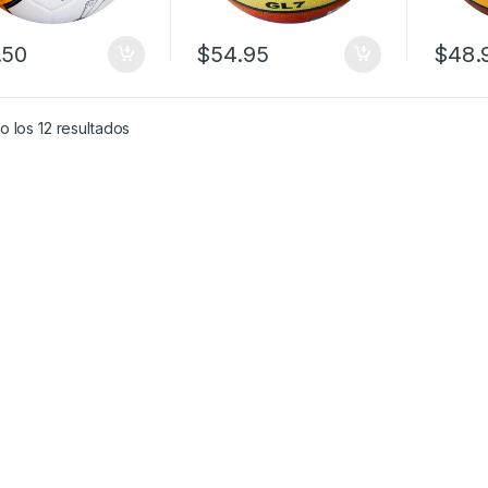
.50
$
54.95
$
48.
Ordenado por los últimos
 los 12 resultados