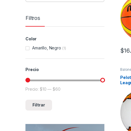
Filtros
Color
Amarillo, Negro
(1)
$
16
Precio
Balone
Molte
de fút
Pelo
Leag
Precio:
$10
—
$60
Precio mínimo
Precio máximo
Filtrar