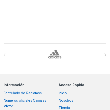
Este producto tiene múltiples variantes. Las opciones se pueden
Este producto tiene múltiples v
Brands Carousel
Información
Acceso Rapido
Formulario de Reclamos
Inicio
Números oficiales Camisas
Nosotros
Viktor
Tienda