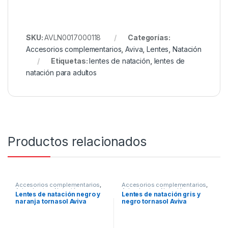
SKU:
AVLN0017000118
Categorías:
Accesorios complementarios
,
Aviva
,
Lentes
,
Natación
Etiquetas:
lentes de natación
,
lentes de
natación para adultos
Productos relacionados
Accesorios complementarios
,
Accesorios complementarios
,
Aviva
,
Lentes
,
Natación
Aviva
,
Lentes
,
Natación
Lentes de natación negro y
Lentes de natación gris y
naranja tornasol Aviva
negro tornasol Aviva