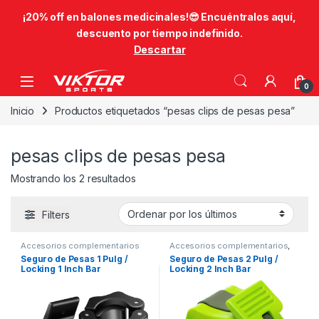
​¡20% off en balones medicinales!😎​ Encuéntralos aquí,
descuento por tiempo indefinido.
Descartar
Skip to navigation
Skip to content
0
Inicio
Productos etiquetados “pesas clips de pesas pesa”
pesas clips de pesas pesa
Ordenado por los últimos
Mostrando los 2 resultados
Filters
Accesorios complementarios
Accesorios complementarios
,
para pesas
,
Fitness
,
Pesas
,
Accesorios complementarios
Seguro de Pesas 1 Pulg /
Seguro de Pesas 2 Pulg /
Pesas
para pesas
,
Pesas
Locking 1 Inch Bar
Locking 2 Inch Bar