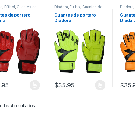
ra
,
Fútbol
,
Guantes de
Diadora
,
Fútbol
,
Guantes de
Diadora
fútbol
fútbol
tes de portero
Guantes de portero
Guante
ora
Diadora
Diador
.95
$
35.95
$
35.
producto tiene múltiples variantes. Las opciones se pueden elegir en
Este producto tiene múltiples variantes.
Este pr
Ordenado por los últimos
o los 4 resultados