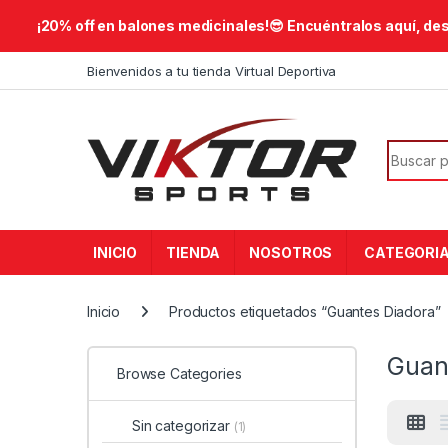
​¡20% off en balones medicinales!😎​ Encuéntralos aquí, de
Skip to navigation
Skip to content
Bienvenidos a tu tienda Virtual Deportiva
Search f
INICIO
TIENDA
NOSOTROS
CATEGORI
Inicio
Productos etiquetados “Guantes Diadora”
Guan
Browse Categories
Sin categorizar
(1)