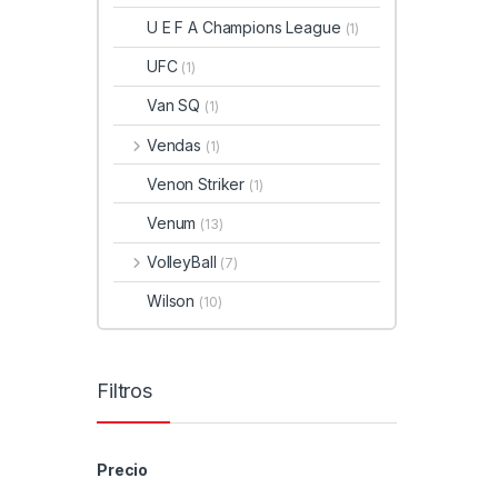
U E F A Champions League
(1)
UFC
(1)
Van SQ
(1)
Vendas
(1)
Venon Striker
(1)
Venum
(13)
VolleyBall
(7)
Wilson
(10)
Filtros
Precio