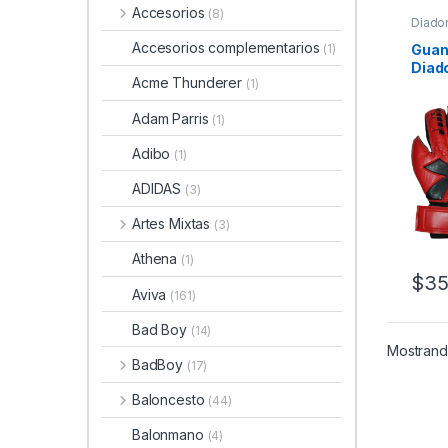
Accesorios
(8)
Diado
fútbol
Accesorios complementarios
Guan
(1)
Diad
Acme Thunderer
(1)
Adam Parris
(1)
Adibo
(1)
ADIDAS
(3)
Artes Mixtas
(3)
Athena
(1)
$
35
Este 
Aviva
(161)
Bad Boy
(14)
Mostrand
BadBoy
(17)
Baloncesto
(44)
Balonmano
(4)