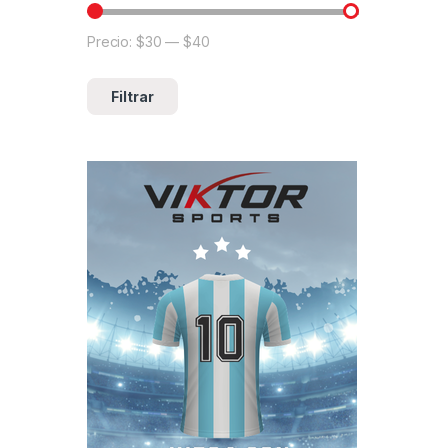
Precio:
$30
—
$40
Precio mínimo
Precio máximo
Filtrar