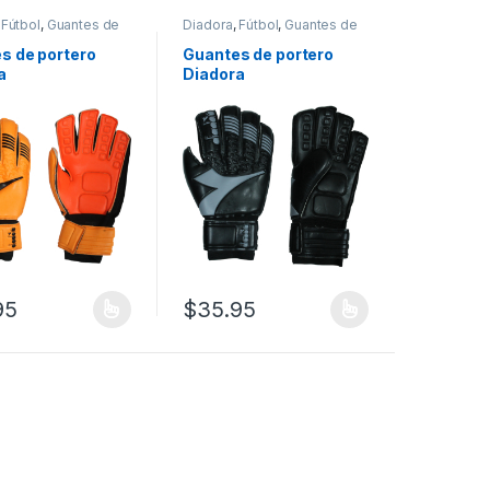
,
Fútbol
,
Guantes de
Diadora
,
Fútbol
,
Guantes de
fútbol
s de portero
Guantes de portero
a
Diadora
95
$
35.95
 la página de producto
 Las opciones se pueden elegir en la página de producto
oducto tiene múltiples variantes. Las opciones se pueden elegir en l
Este producto tiene múltiples variantes. L