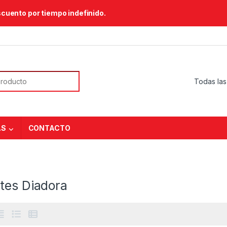
scuento por tiempo indefinido.
or:
AS
CONTACTO
tes Diadora