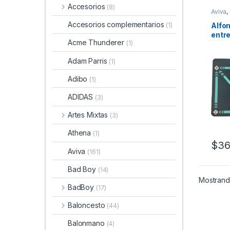
Accesorios
(8)
Aviva
,
Accesorios complementarios
Alfo
(1)
entr
Acme Thunderer
(1)
Adam Parris
(1)
Adibo
(1)
ADIDAS
(3)
Artes Mixtas
(3)
Athena
(1)
$
36
Aviva
(161)
Bad Boy
(14)
Mostrando
BadBoy
(17)
Baloncesto
(44)
Balonmano
(4)