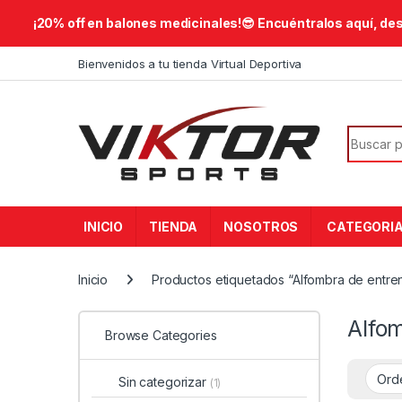
​¡20% off en balones medicinales!😎​ Encuéntralos aquí, de
Skip to navigation
Skip to content
Bienvenidos a tu tienda Virtual Deportiva
Search f
INICIO
TIENDA
NOSOTROS
CATEGORI
Inicio
Productos etiquetados “Alfombra de entre
Alfo
Browse Categories
Sin categorizar
(1)