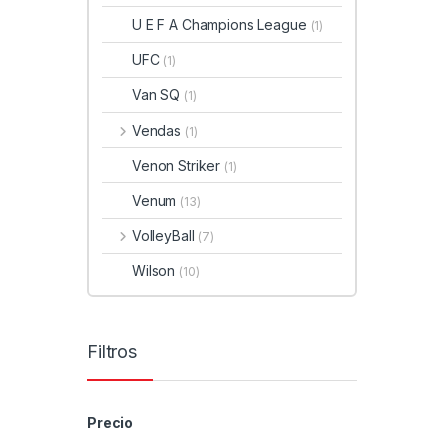
U E F A Champions League
(1)
UFC
(1)
Van SQ
(1)
Vendas
(1)
Venon Striker
(1)
Venum
(13)
VolleyBall
(7)
Wilson
(10)
Filtros
Precio