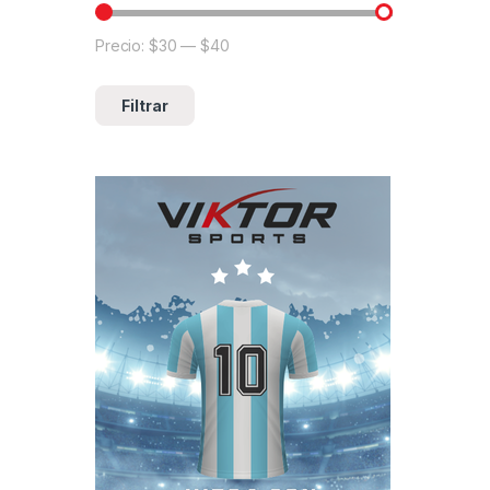
Precio:
$30
—
$40
Precio mínimo
Precio máximo
Filtrar