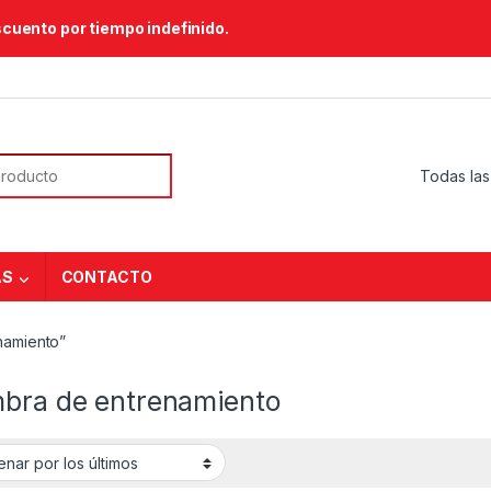
scuento por tiempo indefinido.
or:
AS
CONTACTO
namiento”
mbra de entrenamiento