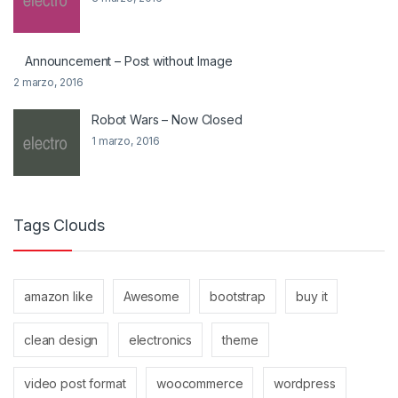
Announcement – Post without Image
2 marzo, 2016
Robot Wars – Now Closed
1 marzo, 2016
Tags Clouds
amazon like
Awesome
bootstrap
buy it
clean design
electronics
theme
video post format
woocommerce
wordpress