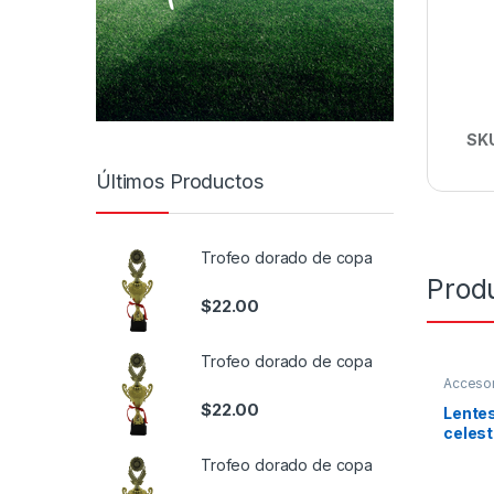
SK
Últimos Productos
Trofeo dorado de copa
Prod
$
22.00
Trofeo dorado de copa
Accesor
Aviva
,
L
$
22.00
Lentes
celest
Trofeo dorado de copa