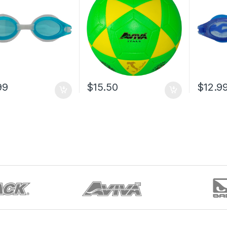
99
$
15.50
$
12.9