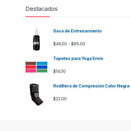
Destacados
Saco de Entrenamiento
Rango de precios: desd
$
46.00
$
85.00
-
Tapetes para Yoga 5mm
$
14.00
Rodillera de Compresión Color Negra
$
22.00