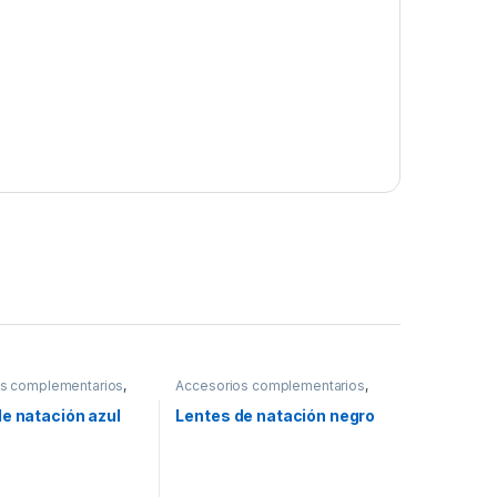
s complementarios
,
Accesorios complementarios
,
tes
,
Natación
Aviva
,
Lentes
,
Natación
e natación azul
Lentes de natación negro