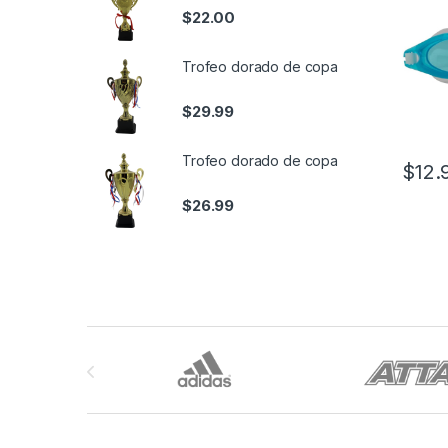
$
22.00
Trofeo dorado de copa
$
29.99
Trofeo dorado de copa
$
12.
$
26.99
Brands Carousel