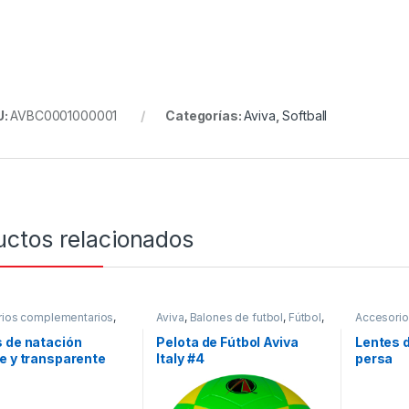
U:
AVBC0001000001
Categorías:
Aviva
,
Softball
uctos relacionados
ios complementarios
,
Aviva
,
Balones de futbol
,
Fútbol
,
Accesorio
entes
,
Natación
Número 4
,
Pelotas de fútbol
Aviva
,
Len
 de natación
Pelota de Fútbol Aviva
Lentes d
e y transparente
Italy #4
persa