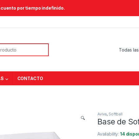
scuento por tiempo indefinido.
or:
AS
CONTACTO
Aviva
,
Softball
🔍
Base de Sof
Availability:
14 dispo