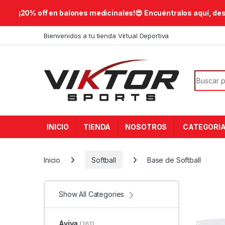
​¡20% off en balones medicinales!😎​ Encuéntralos aquí, de
Skip to navigation
Skip to content
Bienvenidos a tu tienda Virtual Deportiva
Search f
INICIO
TIENDA
NOSOTROS
CATEGORI
Inicio
Softball
Base de Softball
Show All Categories
Aviva
(161)