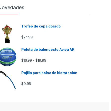
Novedades
Trofeo de copa dorado
$
24.99
Pelota de baloncesto Aviva AR
Rango de precios: desde $16.99 hasta 
$
16.99
$
19.99
-
Pajilla para bolsa de hidratación
$
9.95