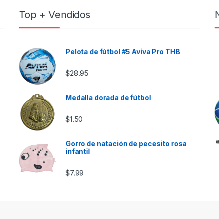
Top + Vendidos
Pelota de fútbol #5 Aviva Pro THB
e $46.00 hasta $85.00
$
28.95
Medalla dorada de fútbol
$
1.50
Gorro de natación de pecesito rosa
infantil
$
7.99