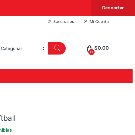
Descartar
Sucursales
Mi Cuenta
$
0.00
0
tball
nibles