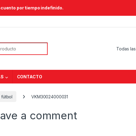
scuento por tiempo indefinido.
or:
AS
CONTACTO
 fútbol
VKM30024000031
ave a comment