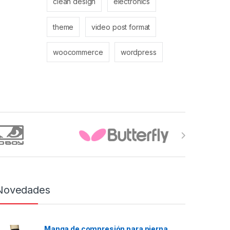
clean design
electronics
theme
video post format
woocommerce
wordpress
Novedades
Manga de compresión para pierna