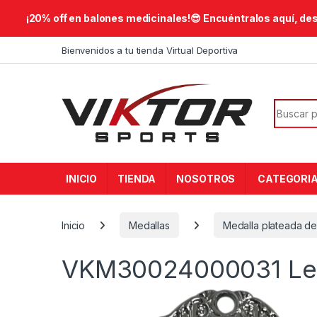
​¡20% off en balones medicinales!😎​ Encuéntralos aquí, de
Skip to navigation
Skip to content
Bienvenidos a tu tienda Virtual Deportiva
Search f
INICIO
TIENDA
NOSOTROS
CATEGORI
Inicio
Medallas
Medalla plateada de
VKM30024000031
Le