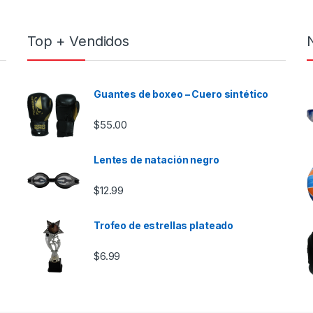
Top + Vendidos
Guantes de boxeo – Cuero sintético
$
55.00
Lentes de natación negro
e $46.00 hasta $85.00
$
12.99
Trofeo de estrellas plateado
$
6.99