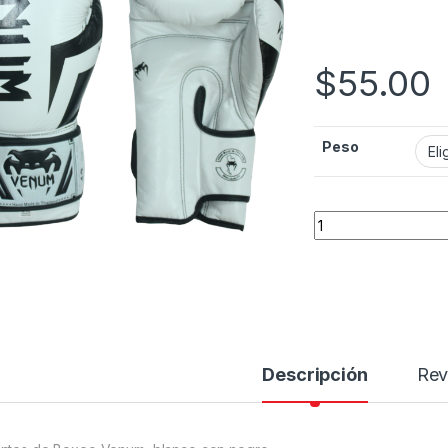
$
55.00
Peso
Guantes de boxeo 
Descripción
Rev