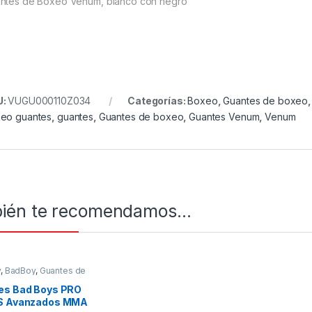
ntes de Boxeo Venum, blanco con negro
U:
VUGU000110Z034
Categorías:
Boxeo
,
Guantes de boxeo
eo guantes
,
guantes
,
Guantes de boxeo
,
Guantes Venum
,
Venum
ién te recomendamos…
y
,
BadBoy
,
Guantes de
MMA
es Bad Boys PRO
S Avanzados MMA