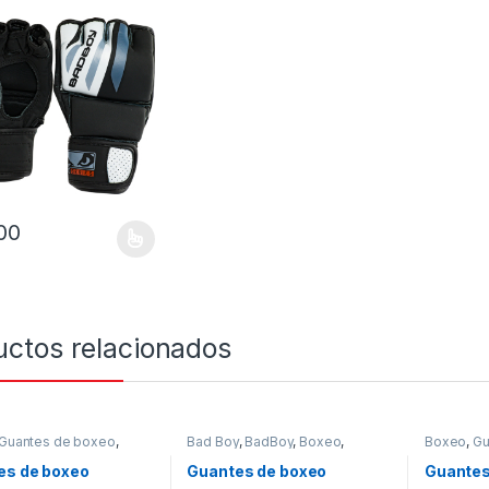
00
oducto tiene múltiples variantes. Las opciones se pueden elegir en l
uctos relacionados
Guantes de boxeo
,
Bad Boy
,
BadBoy
,
Boxeo
,
Boxeo
,
Gu
s de boxeo
,
Venum
Guantes de boxeo
,
Guantes de
Guantes 
boxeo
es de boxeo
Guantes de boxeo
Guantes