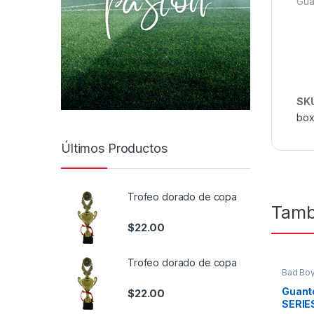
Gua
SK
box
Últimos Productos
Trofeo dorado de copa
Tamb
$
22.00
Trofeo dorado de copa
Bad Bo
boxeo
,
Guant
$
22.00
SERIE