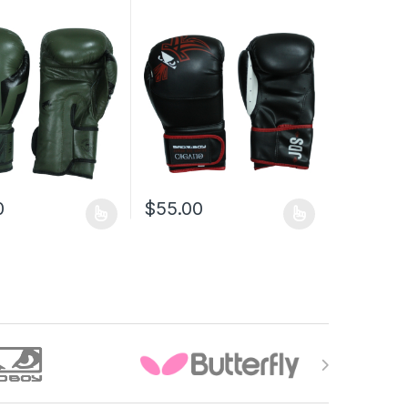
0
$
55.00
a página de producto
as opciones se pueden elegir en la página de producto
ucto tiene múltiples variantes. Las opciones se pueden elegir en la 
Este producto tiene múltiples variantes. Las