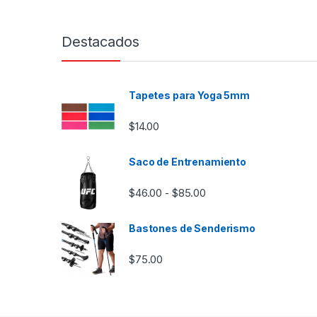
Destacados
Tapetes para Yoga 5mm
$
14.00
Saco de Entrenamiento
Rango de precios: desd
$
46.00
$
85.00
-
Bastones de Senderismo
$
75.00