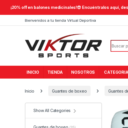
​¡20% off en balones medicinales!😎​ Encuéntralos aquí, de
Skip to navigation
Skip to content
Bienvenidos a tu tienda Virtual Deportiva
Search f
INICIO
TIENDA
NOSOTROS
CATEGORI
Inicio
Guantes de boxeo
Guantes d
Show All Categories
Guantes de boxeo
(35)