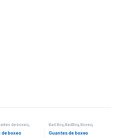
a página de producto
antes de boxeo
,
Bad Boy
,
BadBoy
,
Boxeo
,
de boxeo
,
Venum
Guantes de boxeo
,
Guantes de
boxeo
 de boxeo
Guantes de boxeo