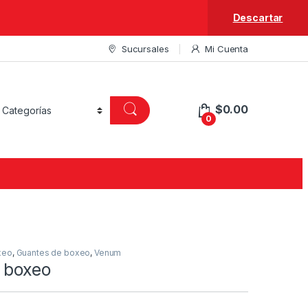
Descartar
Sucursales
Mi Cuenta
$
0.00
0
xeo
,
Guantes de boxeo
,
Venum
 boxeo