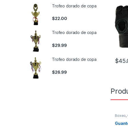
Trofeo dorado de copa
$
22.00
Trofeo dorado de copa
$
29.99
Trofeo dorado de copa
$
45.
Este pr
$
26.99
Prod
Boxeo
,
Guante
Guant