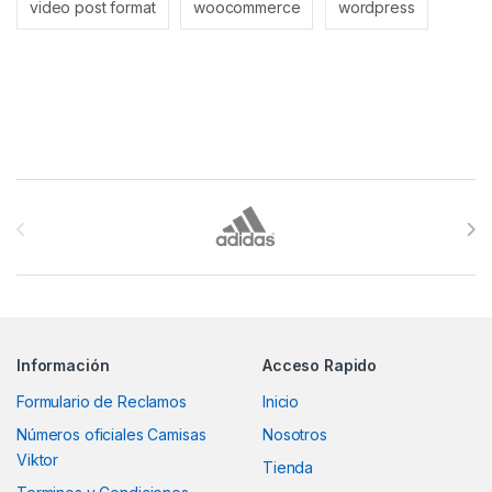
video post format
woocommerce
wordpress
Brands Carousel
Información
Acceso Rapido
Formulario de Reclamos
Inicio
Números oficiales Camisas
Nosotros
Viktor
Tienda