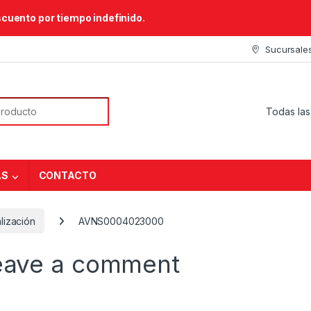
scuento por tiempo indefinido.
Sucursale
or:
AS
CONTACTO
lización
AVNS0004023000
eave a comment