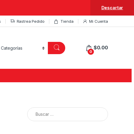
Descartar
s
Rastrea Pedido
Tienda
Mi Cuenta
$
0.00
0
Buscar: