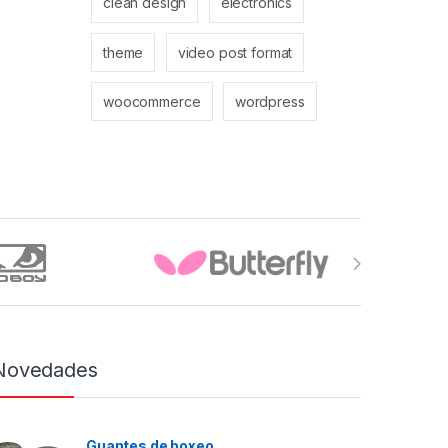
clean design
electronics
theme
video post format
woocommerce
wordpress
Novedades
Guantes de boxeo