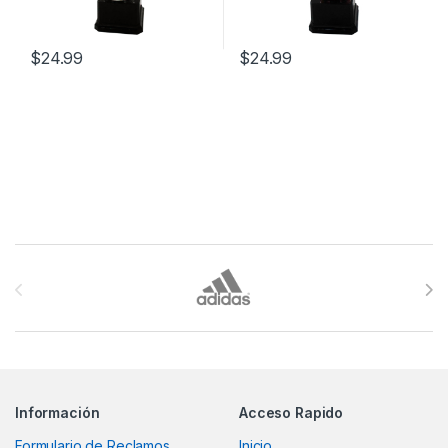
$
24.99
$
24.99
Brands Carousel
Información
Acceso Rapido
Formulario de Reclamos
Inicio