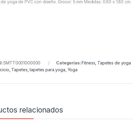
 de yoga de PVC con diseño. Grosor: 5 mm Medidas: 0.60 x 1.80 cm.
U:
SMTT0001000000
Categorías:
Fitness
,
Tapetes de yoga
cicio
,
Tapetes
,
tapetes para yoga
,
Yoga
uctos relacionados