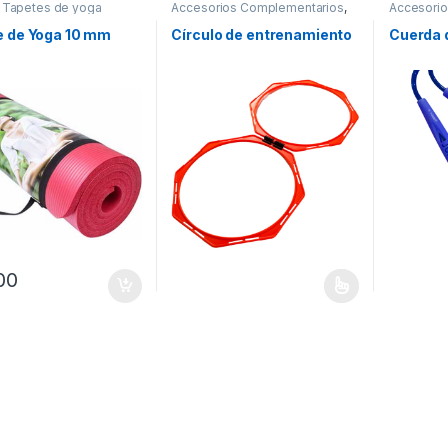
,
Tapetes de yoga
Accesorios Complementarios
,
Accesori
Accesorios de Fútbol
,
Fitness
,
Fitness
Fútbol
,
Gimnasio
e de Yoga 10 mm
Círculo de entrenamiento
Cuerda d
00