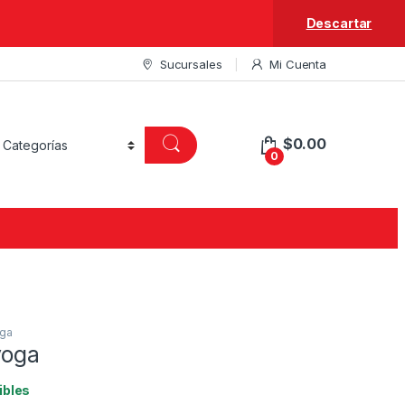
Descartar
Sucursales
Mi Cuenta
$
0.00
0
oga
yoga
ibles