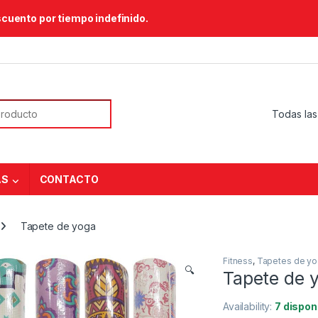
scuento por tiempo indefinido.
or:
AS
CONTACTO
Tapete de yoga
Fitness
,
Tapetes de y
🔍
Tapete de 
Availability:
7 dispon