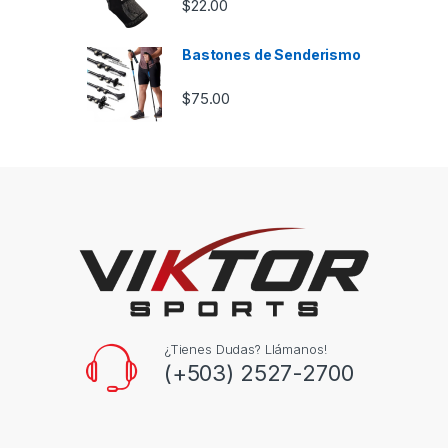
$
22.00
Bastones de Senderismo
$
75.00
¿Tienes Dudas? Llámanos!
(+503) 2527-2700