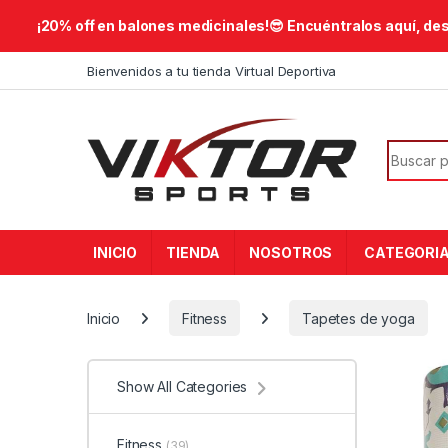
​¡20% off en balones medicinales!😎​ Encuéntralos aquí, de
Skip to navigation
Skip to content
Bienvenidos a tu tienda Virtual Deportiva
Search f
INICIO
TIENDA
NOSOTROS
CATEGORI
Inicio
Fitness
Tapetes de yoga
Show All Categories
Fitness
(39)