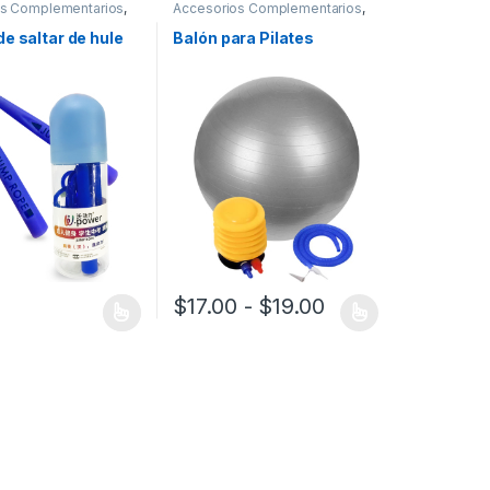
os Complementarios
,
Accesorios Complementarios
,
Fitness
,
Pilates
e saltar de hule
Balón para Pilates
Rango de precio
$
17.00
-
$
19.00
Este producto tiene múltiples variantes. Las