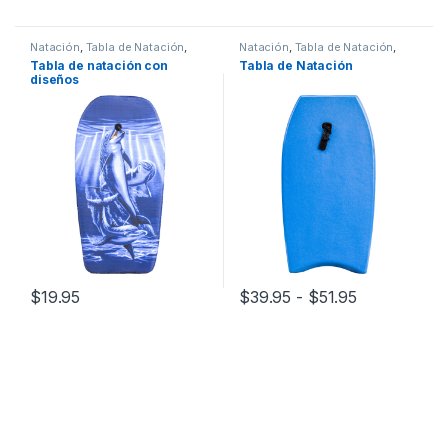
Este producto tiene múltiples variantes. Las opciones se pueden
Este producto tiene múltiples v
Natación
,
Tabla de Natación
,
Natación
,
Tabla de Natación
,
Tablas
Tablas
Tabla de natación con
Tabla de Natación
diseños
Rango de pr
$
19.95
$
39.95
-
$
51.95
Este producto tiene múltiples v