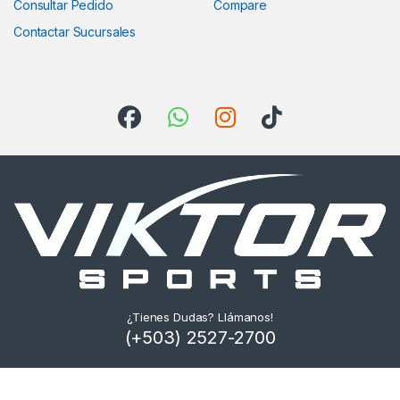
Consultar Pedido
Compare
Contactar Sucursales
¿Tienes Dudas? Llámanos!
(+503) 2527-2700