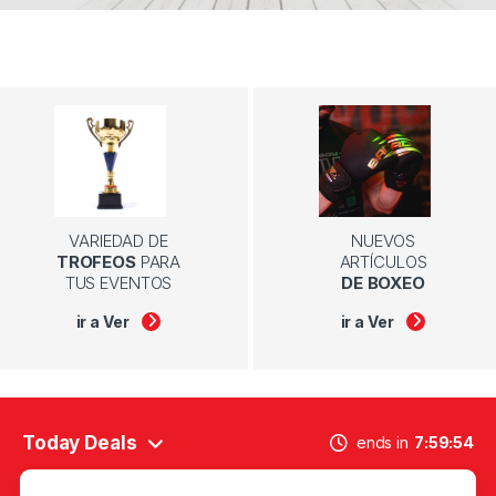
VARIEDAD DE
NUEVOS
TROFEOS
PARA
ARTÍCULOS
TUS EVENTOS
DE BOXEO
ir a Ver
ir a Ver
Today Deals
ends in
7
59
54