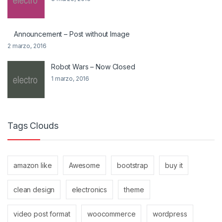
Announcement – Post without Image
2 marzo, 2016
Robot Wars – Now Closed
1 marzo, 2016
Tags Clouds
amazon like
Awesome
bootstrap
buy it
clean design
electronics
theme
video post format
woocommerce
wordpress