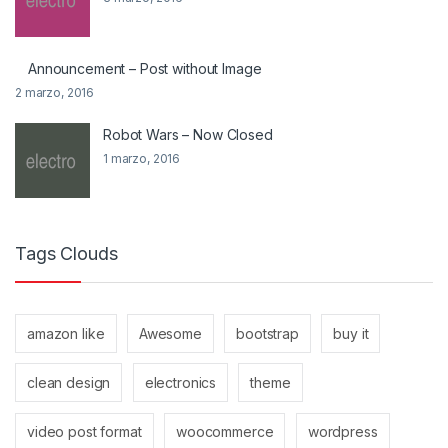
Announcement – Post without Image
2 marzo, 2016
Robot Wars – Now Closed
1 marzo, 2016
Tags Clouds
amazon like
Awesome
bootstrap
buy it
clean design
electronics
theme
video post format
woocommerce
wordpress