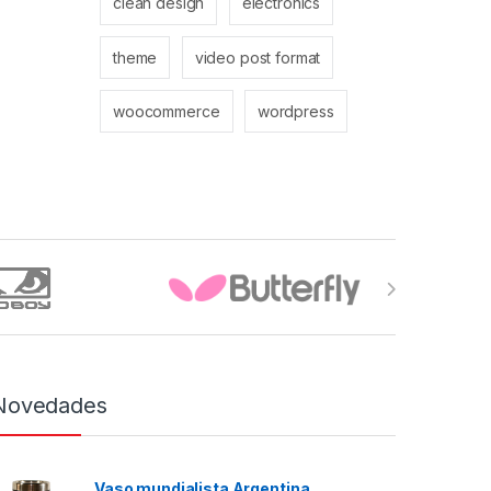
clean design
electronics
theme
video post format
woocommerce
wordpress
Novedades
Vaso mundialista Argentina.