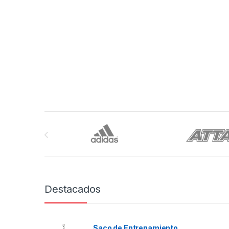
Brands Carousel
Destacados
Saco de Entrenamiento