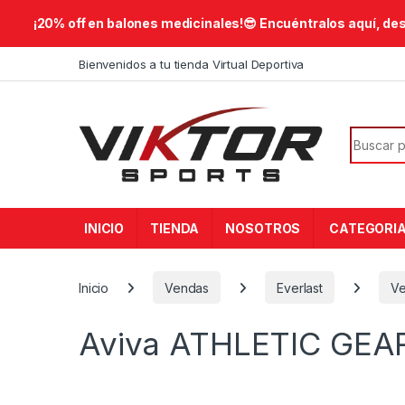
​¡20% off en balones medicinales!😎​ Encuéntralos aquí, de
Skip to navigation
Skip to content
Bienvenidos a tu tienda Virtual Deportiva
Search f
INICIO
TIENDA
NOSOTROS
CATEGORI
Inicio
Vendas
Everlast
Ve
Aviva ATHLETIC GEA