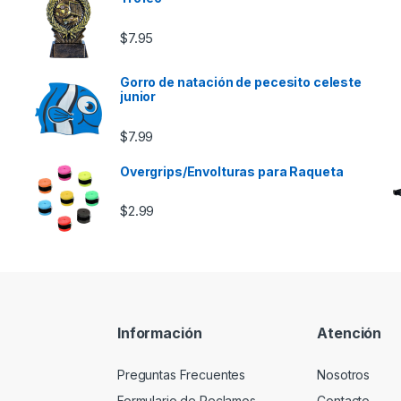
e $46.00 hasta $85.00
$
7.95
Gorro de natación de pecesito celeste
junior
$
7.99
Overgrips/Envolturas para Raqueta
$
2.99
Información
Atención
Preguntas Frecuentes
Nosotros
Formulario de Reclamos
Contacto