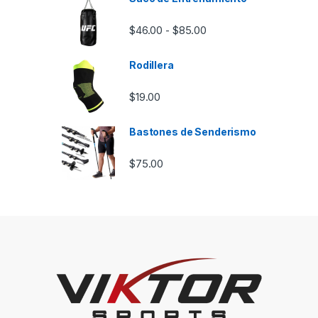
Rango de precios: desd
$
46.00
$
85.00
-
Rodillera
$
19.00
Bastones de Senderismo
$
75.00