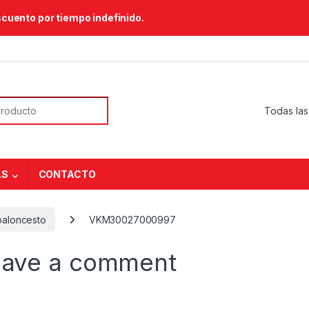
scuento por tiempo indefinido.
or:
AS
CONTACTO
baloncesto
VKM30027000997
eave a comment