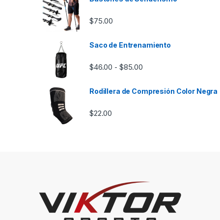
$
75.00
Saco de Entrenamiento
Rango de precios: desd
$
46.00
$
85.00
-
Rodillera de Compresión Color Negra
$
22.00