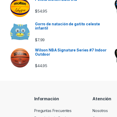
$
54.95
Gorro de natación de gatito celeste
infantil
e $46.00 hasta $85.00
$
7.99
Wilson NBA Signature Series #7 Indoor
Outdoor
$
44.95
Información
Atención
Preguntas Frecuentes
Nosotros