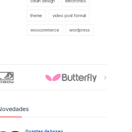
clean design
electronics
theme
video post format
woocommerce
wordpress
Novedades
Guantes de boxeo