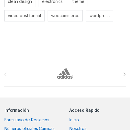
clean design
electronics
theme
video post format
woocommerce
wordpress
Brands Carousel
Información
Acceso Rapido
Formulario de Reclamos
Inicio
Números oficiales Camisas
Nosotros