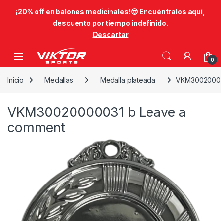
​¡20% off en balones medicinales!😎​ Encuéntralos aquí,
descuento por tiempo indefinido.
Descartar
Skip to navigation
Skip to content
0
Inicio
Medallas
Medalla plateada
VKM3002000
VKM30020000031 b
Leave a
comment