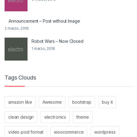
Announcement – Post without Image
2 marzo, 2016
Robot Wars – Now Closed
1 marzo, 2016
Tags Clouds
amazon like
Awesome
bootstrap
buy it
clean design
electronics
theme
video post format
woocommerce
wordpress