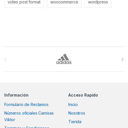
video post format
woocommerce
wordpress
Brands Carousel
Información
Acceso Rapido
Formulario de Reclamos
Inicio
Números oficiales Camisas
Nosotros
Viktor
Tienda