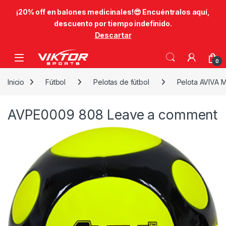
​¡20% off en balones medicinales!😎​ Encuéntralos aquí,
descuento por tiempo indefinido.
Descartar
Skip to navigation
Skip to content
0
Inicio
Fútbol
Pelotas de fútbol
Pelota AVIVA 
AVPE0009 808
Leave a comment