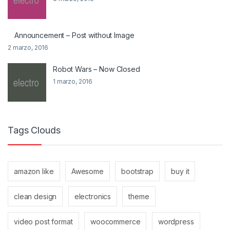
Announcement – Post without Image
2 marzo, 2016
Robot Wars – Now Closed
1 marzo, 2016
Tags Clouds
amazon like
Awesome
bootstrap
buy it
clean design
electronics
theme
video post format
woocommerce
wordpress