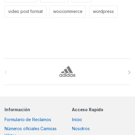
video post format
woocommerce
wordpress
Brands Carousel
Información
Acceso Rapido
Formulario de Reclamos
Inicio
Números oficiales Camisas
Nosotros