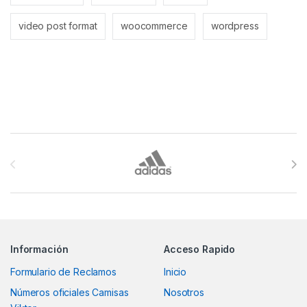
video post format
woocommerce
wordpress
Brands Carousel
Información
Acceso Rapido
Formulario de Reclamos
Inicio
Números oficiales Camisas
Nosotros