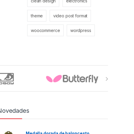
clean design
electronics
theme
video post format
woocommerce
wordpress
Novedades
Medalla dorada de baloncesto