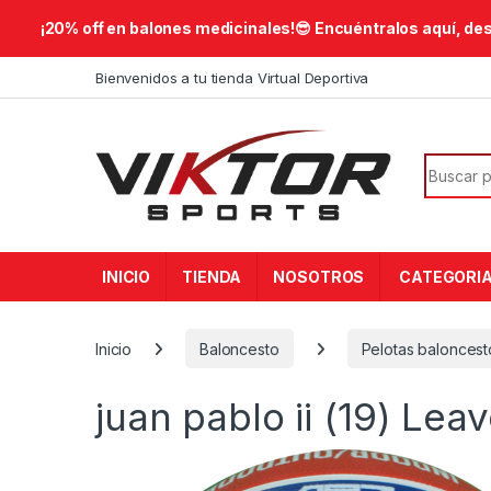
​¡20% off en balones medicinales!😎​ Encuéntralos aquí, de
Skip to navigation
Skip to content
Bienvenidos a tu tienda Virtual Deportiva
Search f
INICIO
TIENDA
NOSOTROS
CATEGORI
Inicio
Baloncesto
Pelotas baloncest
juan pablo ii (19)
Leav