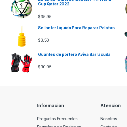
Cup Qatar 2022
$
35.95
Sellante: Liquido Para Reparar Pelotas
$
3.50
Guantes de portero Aviva Barracuda
e $46.00 hasta $85.00
$
30.95
Información
Atención
Preguntas Frecuentes
Nosotros
Formulario de Reclamos
Contacto