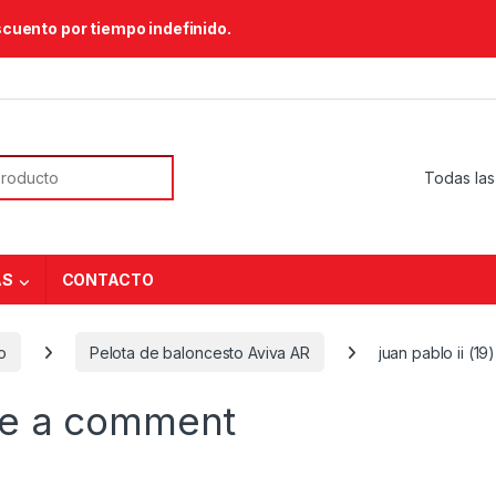
scuento por tiempo indefinido.
or:
AS
CONTACTO
o
Pelota de baloncesto Aviva AR
juan pablo ii (19)
e a comment