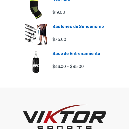
$
19.00
Bastones de Senderismo
$
75.00
Saco de Entrenamiento
Rango de precios: desd
$
46.00
$
85.00
-