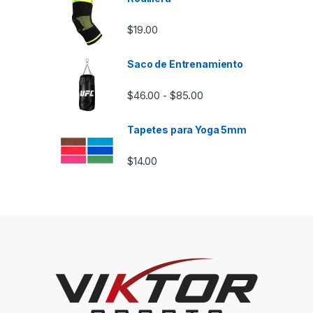
$
19.00
Saco de Entrenamiento
Rango de precios: desd
$
46.00
$
85.00
-
Tapetes para Yoga 5mm
$
14.00