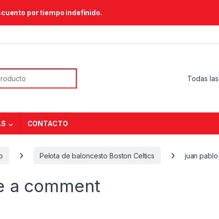
scuento por tiempo indefinido.
or:
AS
CONTACTO
o
Pelota de baloncesto Boston Celtics
juan pablo i
e a comment