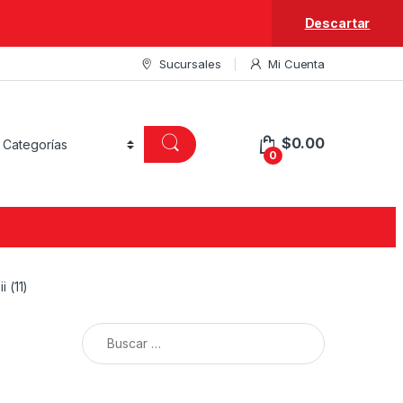
Descartar
Sucursales
Mi Cuenta
$
0.00
0
i (11)
Buscar: