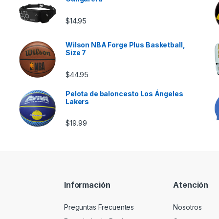
$
14.95
Wilson NBA Forge Plus Basketball,
Size 7
e $46.00 hasta $85.00
$
44.95
Pelota de baloncesto Los Ángeles
Lakers
$
19.99
Información
Atención
Preguntas Frecuentes
Nosotros