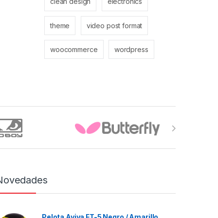
clean design
electronics
theme
video post format
woocommerce
wordpress
Novedades
Pelota Aviva FT-5 Negro / Amarillo