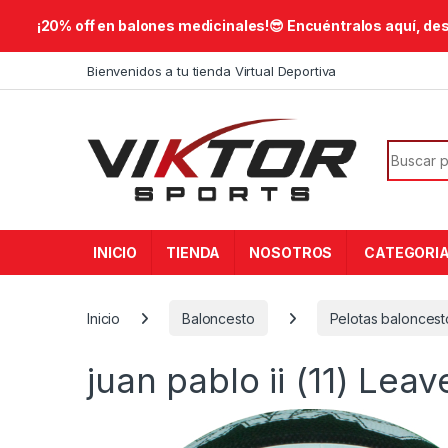
​¡20% off en balones medicinales!😎​ Encuéntralos aquí, de
Skip to navigation
Skip to content
Bienvenidos a tu tienda Virtual Deportiva
Search f
INICIO
TIENDA
NOSOTROS
CATEGORI
Inicio
Baloncesto
Pelotas baloncest
juan pablo ii (11)
Leav