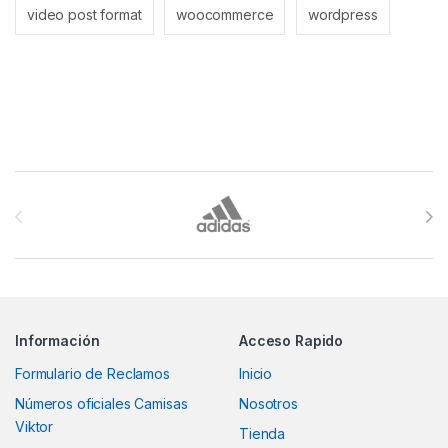
video post format
woocommerce
wordpress
Brands Carousel
Información
Acceso Rapido
Formulario de Reclamos
Inicio
Números oficiales Camisas
Nosotros
Viktor
Tienda