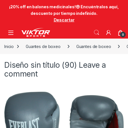
​¡20% off en balones medicinales!😎​ Encuéntralos aquí,
descuento por tiempo indefinido.
Descartar
Skip to navigation
Skip to content
0
Inicio
Guantes de boxeo
Guantes de boxeo
Diseño sin título (90)
Leave a
comment