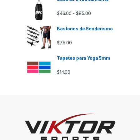
Rango de precios: desd
$
46.00
$
85.00
-
Bastones de Senderismo
$
75.00
Tapetes para Yoga 5mm
$
14.00