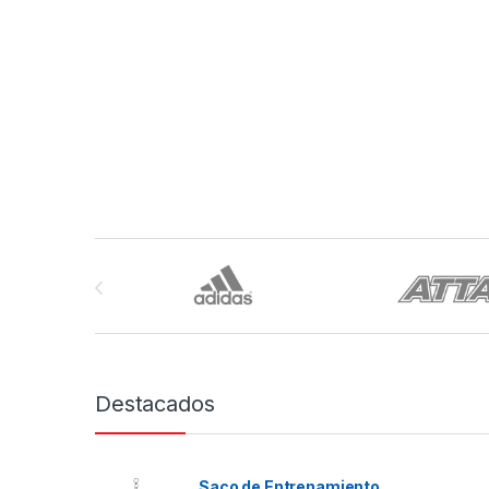
Brands Carousel
Destacados
Saco de Entrenamiento