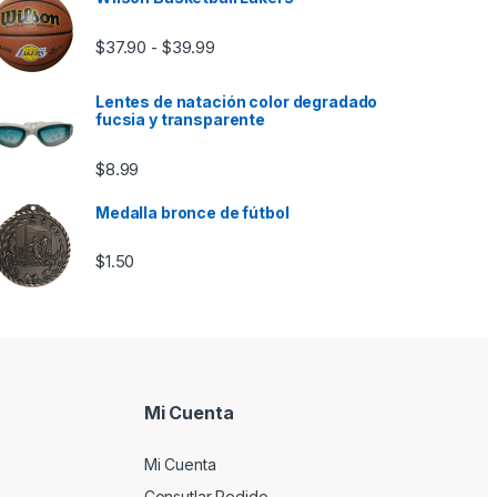
Rango de precios: desde $37.90 hasta
$
37.90
$
39.99
-
Lentes de natación color degradado
fucsia y transparente
$
8.99
Medalla bronce de fútbol
$
1.50
Mi Cuenta
Mi Cuenta
Consutlar Pedido