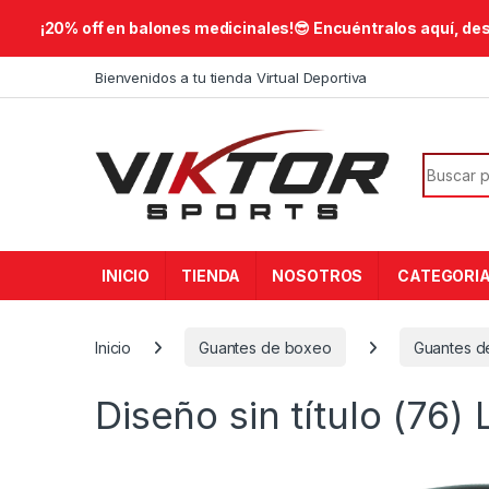
​¡20% off en balones medicinales!😎​ Encuéntralos aquí, de
Skip to navigation
Skip to content
Bienvenidos a tu tienda Virtual Deportiva
Search f
INICIO
TIENDA
NOSOTROS
CATEGORI
Inicio
Guantes de boxeo
Guantes d
Diseño sin título (76)