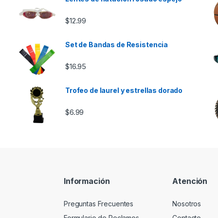
e $46.00 hasta $85.00
$
12.99
Set de Bandas de Resistencia
$
16.95
Trofeo de laurel y estrellas dorado
$
6.99
Información
Atención
Preguntas Frecuentes
Nosotros
Formulario de Reclamos
Contacto