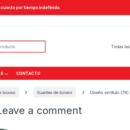
scuento por tiempo indefinido.
or:
AS
CONTACTO
e boxeo
Guantes de boxeo
Diseño sin título (76)
Leave a comment