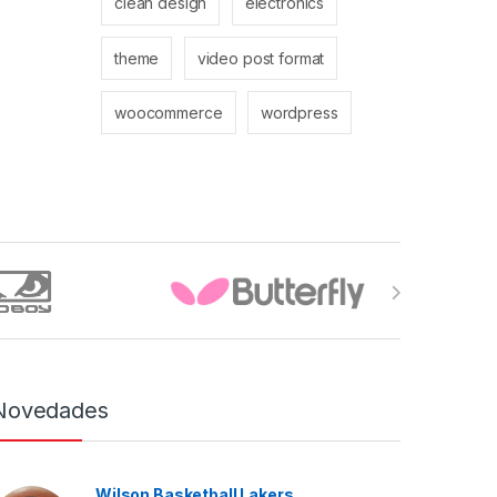
clean design
electronics
theme
video post format
woocommerce
wordpress
Novedades
Wilson Basketball Lakers