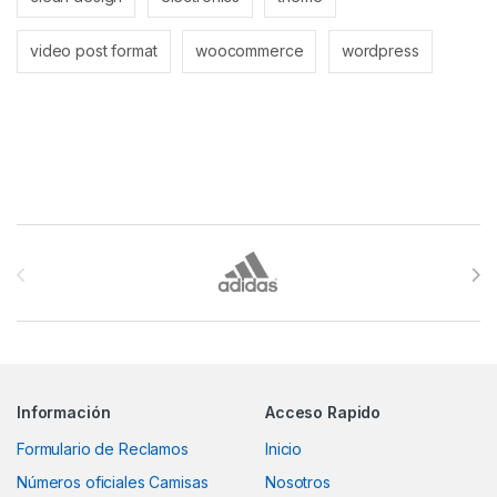
video post format
woocommerce
wordpress
Brands Carousel
Información
Acceso Rapido
Formulario de Reclamos
Inicio
Números oficiales Camisas
Nosotros