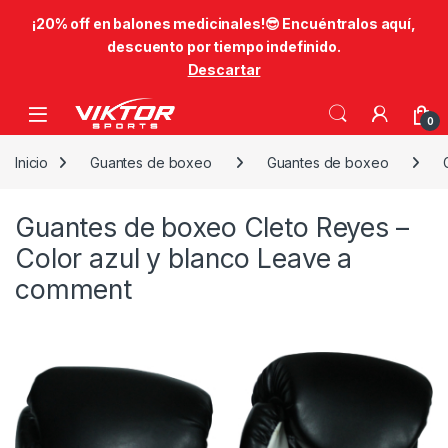
​¡20% off en balones medicinales!😎​ Encuéntralos aquí,
descuento por tiempo indefinido.
Descartar
Skip to navigation
Skip to content
0
Inicio
Guantes de boxeo
Guantes de boxeo
Guantes de boxeo Cleto Reyes –
Color azul y blanco
Leave a
comment