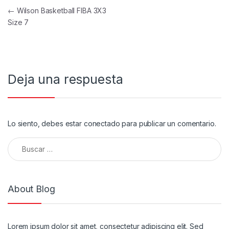
Navegación de entradas
←
Wilson Basketball FIBA 3X3
Size 7
Deja una respuesta
Lo siento, debes estar
conectado
para publicar un comentario.
Buscar:
About Blog
Lorem ipsum dolor sit amet, consectetur adipiscing elit. Sed