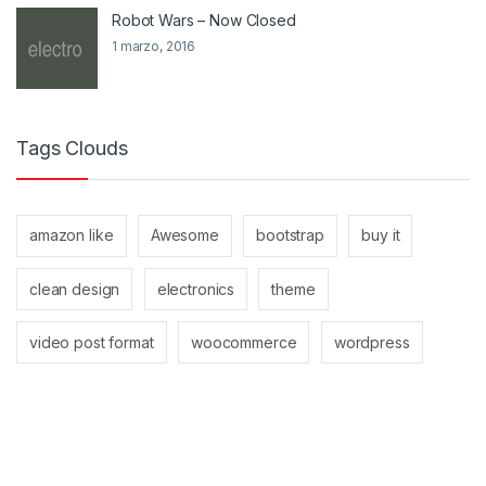
Robot Wars – Now Closed
1 marzo, 2016
Tags Clouds
amazon like
Awesome
bootstrap
buy it
clean design
electronics
theme
video post format
woocommerce
wordpress