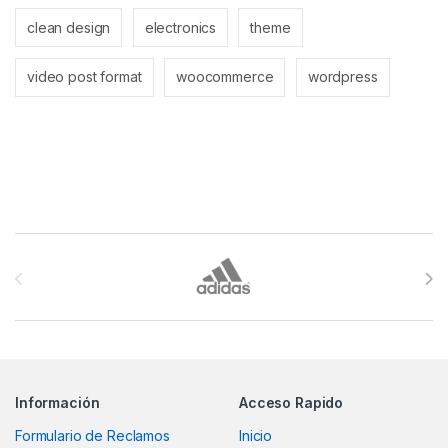
clean design
electronics
theme
video post format
woocommerce
wordpress
Brands Carousel
Información
Acceso Rapido
Formulario de Reclamos
Inicio