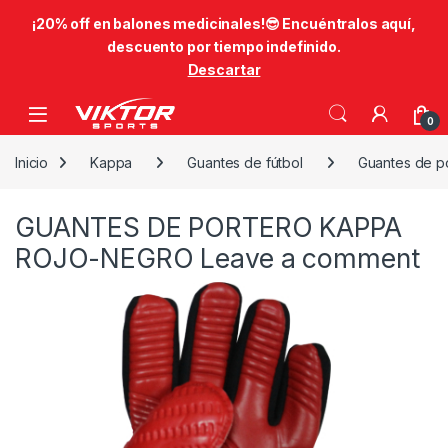
​¡20% off en balones medicinales!😎​ Encuéntralos aquí,
descuento por tiempo indefinido.
Descartar
Skip to navigation
Skip to content
0
Inicio
Kappa
Guantes de fútbol
Guantes de p
GUANTES DE PORTERO KAPPA
ROJO-NEGRO
Leave a comment