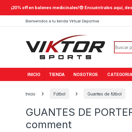
​¡20% off en balones medicinales!😎​ Encuéntralos aquí, de
Skip to navigation
Skip to content
Bienvenidos a tu tienda Virtual Deportiva
Search f
INICIO
TIENDA
NOSOTROS
CATEGORI
Inicio
Fútbol
Guantes de fútbol
GUANTES DE PORTE
comment