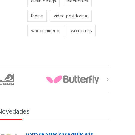
clean design
electronics
theme
video post format
woocommerce
wordpress
Novedades
Gorro de natación de gatito gris