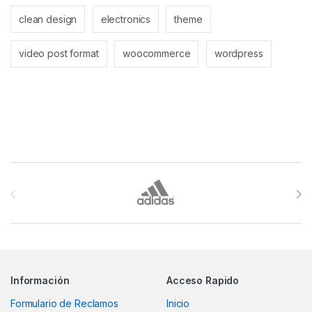
clean design
electronics
theme
video post format
woocommerce
wordpress
Brands Carousel
Información
Acceso Rapido
Formulario de Reclamos
Inicio