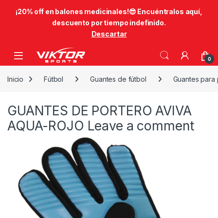
​¡20% off en balones medicinales!😎​ Encuéntralos aquí,
descuento por tiempo indefinido.
Descartar
Skip to navigation
Skip to content
0
Inicio
Fútbol
Guantes de fútbol
Guantes para 
GUANTES DE PORTERO AVIVA
AQUA-ROJO
Leave a comment