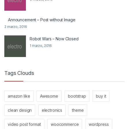
Announcement – Post without Image
2 marzo, 2016
Robot Wars – Now Closed
1 marzo, 2016
Tags Clouds
amazon like
Awesome
bootstrap
buy it
clean design
electronics
theme
video post format
woocommerce
wordpress