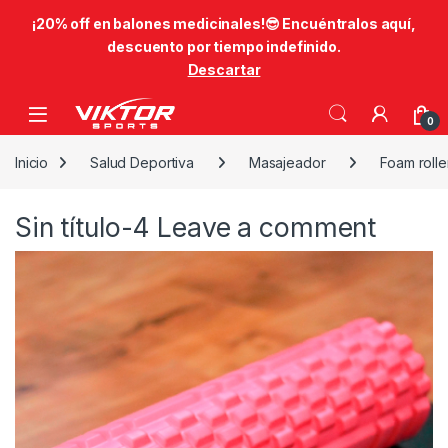
​¡20% off en balones medicinales!😎​ Encuéntralos aquí,
descuento por tiempo indefinido.
Descartar
Skip to navigation
Skip to content
0
Inicio
Salud Deportiva
Masajeador
Foam rolle
Sin título-4
Leave a comment