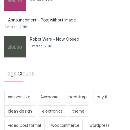
Announcement – Post without Image
2 marzo, 2016
Robot Wars – Now Closed
1 marzo, 2016
Tags Clouds
amazon like
Awesome
bootstrap
buy it
clean design
electronics
theme
video post format
woocommerce
wordpress