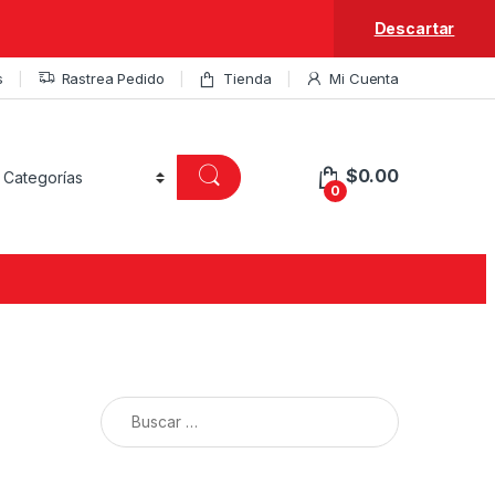
Descartar
s
Rastrea Pedido
Tienda
Mi Cuenta
$
0.00
0
Buscar: