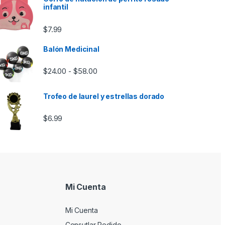
infantil
$
7.99
Balón Medicinal
Rango de precios: desde $24.00 hasta
$
24.00
$
58.00
-
 hasta $18.00
Trofeo de laurel y estrellas dorado
$
6.99
Mi Cuenta
Mi Cuenta
Consutlar Pedido