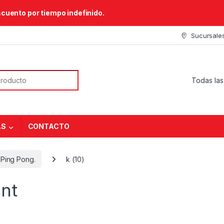
scuento por tiempo indefinido.
Sucursale
or:
AS
CONTACTO
e Ping Pong.
k (10)
nt