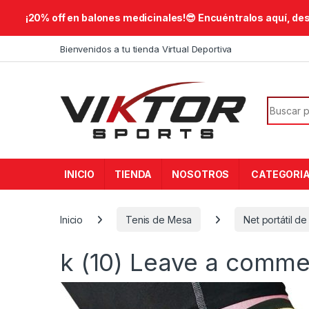
​¡20% off en balones medicinales!😎​ Encuéntralos aquí, de
Skip to navigation
Skip to content
Bienvenidos a tu tienda Virtual Deportiva
Search f
INICIO
TIENDA
NOSOTROS
CATEGORI
Inicio
Tenis de Mesa
Net portátil d
k (10)
Leave a comme