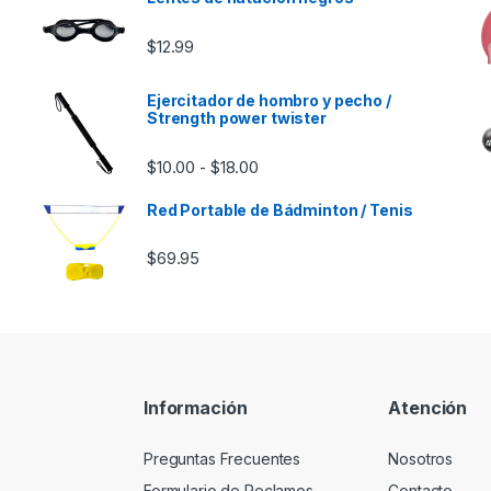
$
12.99
Ejercitador de hombro y pecho /
Strength power twister
e $46.00 hasta $85.00
Rango de precios: desde $10.00
$
10.00
$
18.00
-
Red Portable de Bádminton / Tenis
$
69.95
Información
Atención
Preguntas Frecuentes
Nosotros
Formulario de Reclamos
Contacto