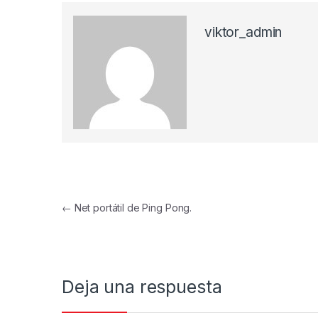
viktor_admin
Navegación de entradas
←
Net portátil de Ping Pong.
Deja una respuesta