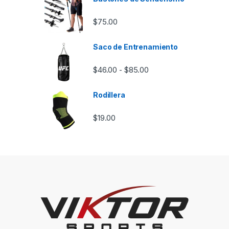
$
75.00
Saco de Entrenamiento
Rango de precios: desd
$
46.00
$
85.00
-
Rodillera
$
19.00