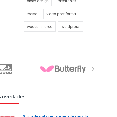
clean design
electronics
theme
video post format
woocommerce
wordpress
Novedades
Gorro de natación de perrito rosado