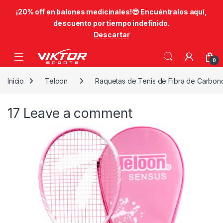
​¡20% off en balones medicinales!😎​ Encuéntralos aquí,
descuento por tiempo indefinido.
Descartar
Skip to navigation
Skip to content
0
Inicio
Teloon
Raquetas de Tenis de Fibra de Carbon
17
Leave a comment