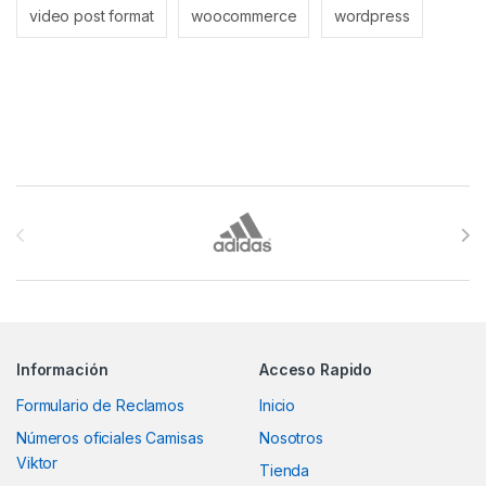
video post format
woocommerce
wordpress
Brands Carousel
Información
Acceso Rapido
Formulario de Reclamos
Inicio
Números oficiales Camisas
Nosotros
Viktor
Tienda