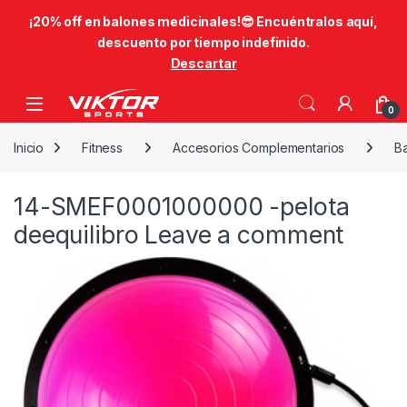
​¡20% off en balones medicinales!😎​ Encuéntralos aquí,
descuento por tiempo indefinido.
Descartar
Skip to navigation
Skip to content
0
Inicio
Fitness
Accesorios Complementarios
Ba
14-SMEF0001000000 -pelota
deequilibro
Leave a comment