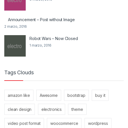
Announcement – Post without Image
2 marzo, 2016
Robot Wars – Now Closed
1 marzo, 2016
Tags Clouds
amazon like
Awesome
bootstrap
buy it
clean design
electronics
theme
video post format
woocommerce
wordpress