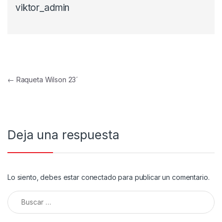
viktor_admin
Navegación de entradas
←
Raqueta Wilson 23´
Deja una respuesta
Lo siento, debes estar
conectado
para publicar un comentario.
Buscar: