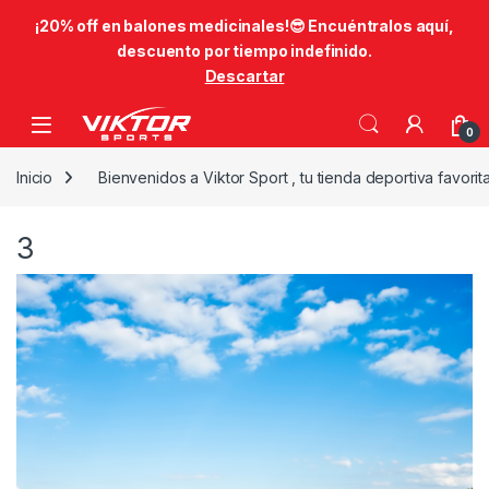
​¡20% off en balones medicinales!😎​ Encuéntralos aquí,
descuento por tiempo indefinido.
Descartar
Skip to navigation
Skip to content
0
Inicio
Bienvenidos a Viktor Sport , tu tienda deportiva favorit
3